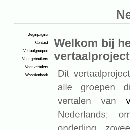
Ne
Beginpagina
Welkom bij h
Contact
Vertaalgroepen
vertaalproject
Voor gebruikers
Voor vertalers
Dit vertaalproje
Woordenboek
alle groepen d
vertalen van
Nederlands; o
onderling zovee